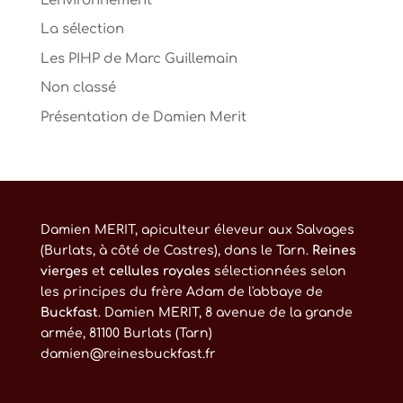
L'environnement
La sélection
Les PIHP de Marc Guillemain
Non classé
Présentation de Damien Merit
Damien MERIT, apiculteur éleveur aux Salvages
(Burlats, à côté de Castres), dans le Tarn.
Reines
vierges
et
cellules royales
sélectionnées selon
les principes du frère Adam de l'abbaye de
Buckfast
. Damien MERIT, 8 avenue de la grande
armée, 81100 Burlats (Tarn)
damien@reinesbuckfast.fr