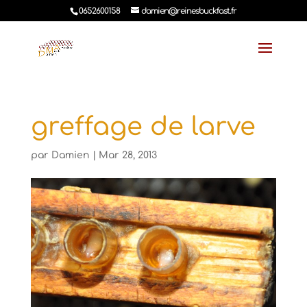
0652600158
damien@reinesbuckfast.fr
greffage de larve
par
Damien
|
Mar 28, 2013