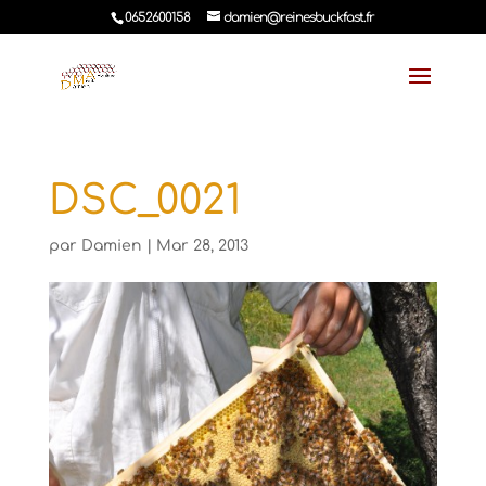
0652600158
damien@reinesbuckfast.fr
DSC_0021
par
Damien
|
Mar 28, 2013