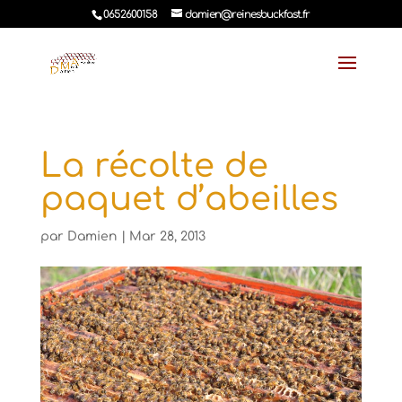
0652600158
damien@reinesbuckfast.fr
La récolte de
paquet d’abeilles
par
Damien
|
Mar 28, 2013