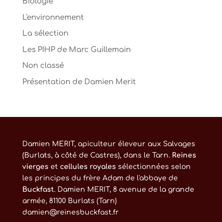
Biologie
L'environnement
La sélection
Les PIHP de Marc Guillemain
Non classé
Présentation de Damien Merit
Damien MERIT, apiculteur éleveur aux Salvages
(Burlats, à côté de Castres), dans le Tarn.
Reines
vierges
et
cellules royales
sélectionnées selon
les principes du frère Adam de l'abbaye de
Buckfast
. Damien MERIT, 8 avenue de la grande
armée, 81100 Burlats (Tarn)
damien@reinesbuckfast.fr