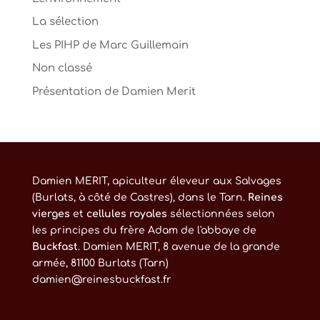
La sélection
Les PIHP de Marc Guillemain
Non classé
Présentation de Damien Merit
Damien MERIT, apiculteur éleveur aux Salvages
(Burlats, à côté de Castres), dans le Tarn.
Reines
vierges
et
cellules royales
sélectionnées selon
les principes du frère Adam de l'abbaye de
Buckfast
. Damien MERIT, 8 avenue de la grande
armée, 81100 Burlats (Tarn)
damien@reinesbuckfast.fr