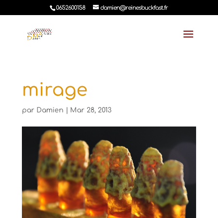
0652600158
damien@reinesbuckfast.fr
mirage
par
Damien
|
Mar 28, 2013