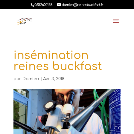
0652600158
damien@reinesbuckfast.fr
insémination
reines buckfast
par
Damien
|
Avr 3, 2018