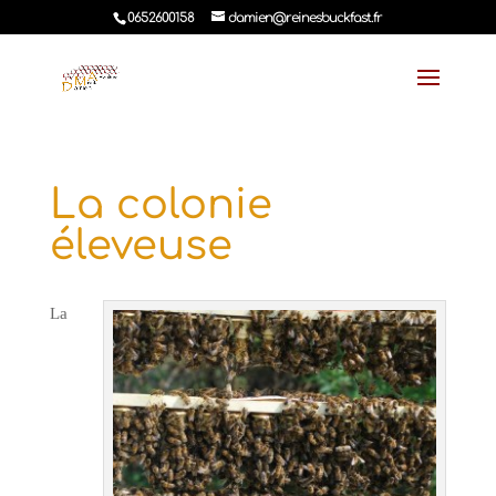
0652600158
damien@reinesbuckfast.fr
La colonie
éleveuse
La