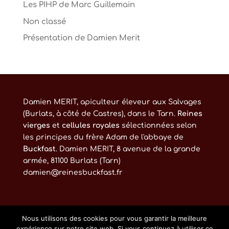
Les PIHP de Marc Guillemain
Non classé
Présentation de Damien Merit
Damien MERIT, apiculteur éleveur aux Salvages
(Burlats, à côté de Castres), dans le Tarn.
Reines
vierges
et
cellules royales
sélectionnées selon
les principes du frère Adam de l'abbaye de
Buckfast
. Damien MERIT, 8 avenue de la grande
armée, 81100 Burlats (Tarn)
damien@reinesbuckfast.fr
Nous utilisons des cookies pour vous garantir la meilleure
expérience sur notre site web. Si vous continuez à utiliser ce