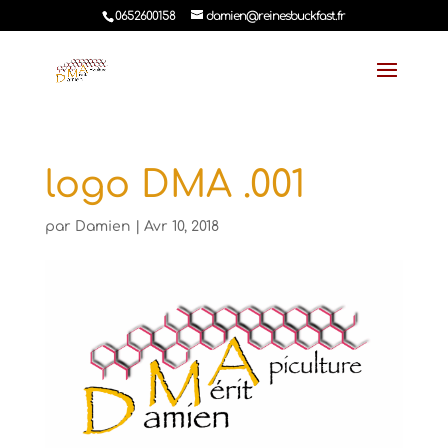
0652600158
damien@reinesbuckfast.fr
logo DMA .001
par
Damien
|
Avr 10, 2018