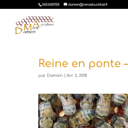
0652600158
damien@reinesbuckfast.fr
Reine en ponte 
par
Damien
|
Avr 3, 2018
Lecteur
vidéo