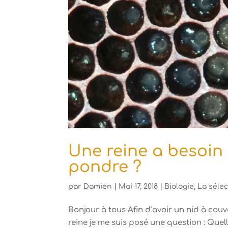
Une reine a besoin
pondre ?
par
Damien
|
Mai 17, 2018
|
Biologie
,
La sélec
Bonjour à tous Afin d’avoir un nid à cou
reine je me suis posé une question : Quel