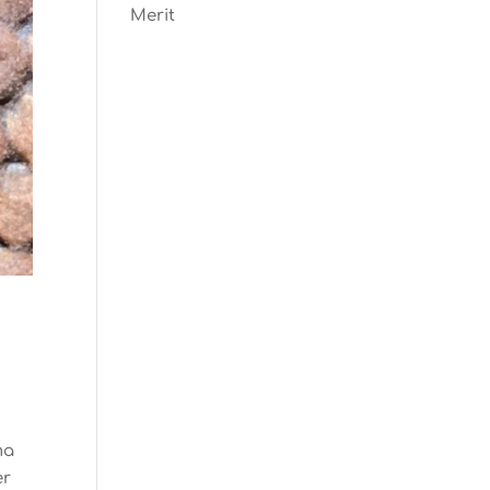
Merit
ma
er