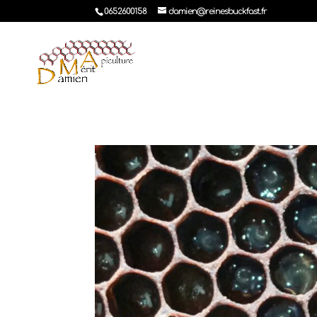
0652600158
damien@reinesbuckfast.fr