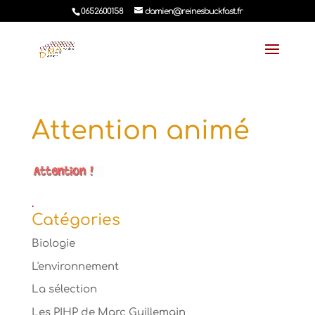
0652600158
damien@reinesbuckfast.fr
Attention animé
.
Catégories
Biologie
L'environnement
La sélection
Les PIHP de Marc Guillemain