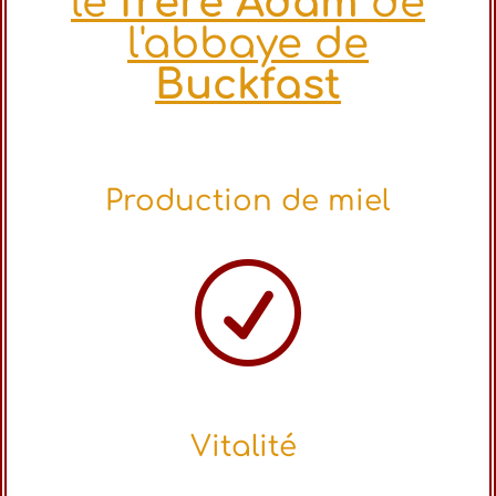
le
frère Adam
de
l'abbaye de
Buckfast
Production de miel
R
Vitalité